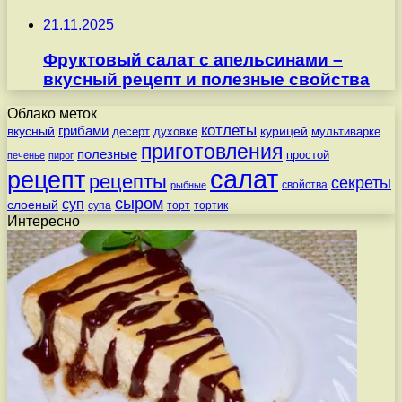
21.11.2025
Фруктовый салат с апельсинами –
вкусный рецепт и полезные свойства
Облако меток
котлеты
вкусный
грибами
курицей
десерт
духовке
мультиварке
приготовления
полезные
простой
печенье
пирог
салат
рецепт
рецепты
секреты
свойства
рыбные
сыром
суп
слоеный
супа
торт
тортик
Интересно