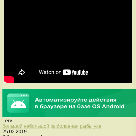
Теги
большой
небольшой
рыболовная
рыбы
уха
25.03.2019