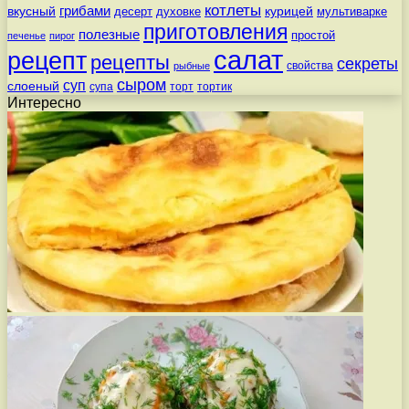
котлеты
вкусный
грибами
курицей
десерт
духовке
мультиварке
приготовления
полезные
простой
печенье
пирог
салат
рецепт
рецепты
секреты
свойства
рыбные
сыром
суп
слоеный
супа
торт
тортик
Интересно