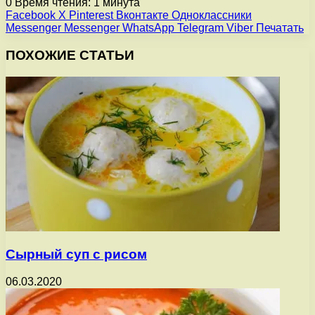
0
Время чтения: 1 минута
Facebook
X
Pinterest
Вконтакте
Одноклассники
Messenger
Messenger
WhatsApp
Telegram
Viber
Печатать
ПОХОЖИЕ СТАТЬИ
Сырный суп с рисом
06.03.2020