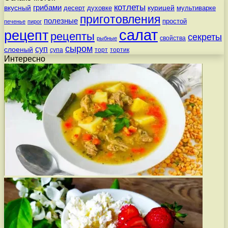
котлеты
вкусный
грибами
курицей
десерт
духовке
мультиварке
приготовления
полезные
простой
печенье
пирог
салат
рецепт
рецепты
секреты
свойства
рыбные
сыром
суп
слоеный
супа
торт
тортик
Интересно