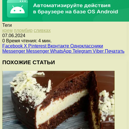
Теги
крем
пломбир
сливках
07.06.2024
0
Время чтения: 4 мин.
Facebook
X
Pinterest
Вконтакте
Одноклассники
Messenger
Messenger
WhatsApp
Telegram
Viber
Печатать
ПОХОЖИЕ СТАТЬИ