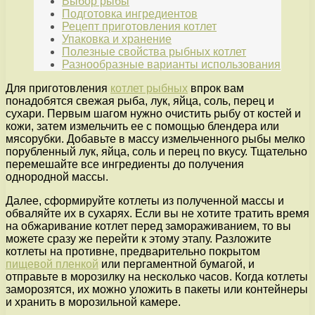
Выбор рыбы
Подготовка ингредиентов
Рецепт приготовления котлет
Упаковка и хранение
Полезные свойства рыбных котлет
Разнообразные варианты использования
Для приготовления
котлет рыбных
впрок вам
понадобятся свежая рыба, лук, яйца, соль, перец и
сухари. Первым шагом нужно очистить рыбу от костей и
кожи, затем измельчить ее с помощью блендера или
мясорубки. Добавьте в массу измельченного рыбы мелко
порубленный лук, яйца, соль и перец по вкусу. Тщательно
перемешайте все ингредиенты до получения
однородной массы.
Далее, сформируйте котлеты из полученной массы и
обваляйте их в сухарях. Если вы не хотите тратить время
на обжаривание котлет перед замораживанием, то вы
можете сразу же перейти к этому этапу. Разложите
котлеты на противне, предварительно покрытом
пищевой пленкой
или пергаментной бумагой, и
отправьте в морозилку на несколько часов. Когда котлеты
заморозятся, их можно уложить в пакеты или контейнеры
и хранить в морозильной камере.