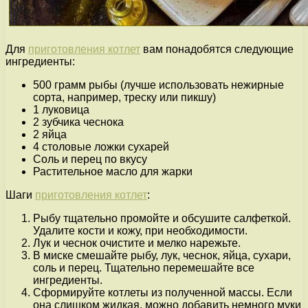
Для
приготовления котлет
вам понадобятся следующие
ингредиенты:
500 грамм рыбы (лучше использовать нежирные
сорта, например, треску или пикшу)
1 луковица
2 зубчика чеснока
2 яйца
4 столовые ложки сухарей
Соль и перец по вкусу
Растительное масло для жарки
Шаги
приготовления котлет
:
Рыбу тщательно промойте и обсушите салфеткой.
Удалите кости и кожу, при необходимости.
Лук и чеснок очистите и мелко нарежьте.
В миске смешайте рыбу, лук, чеснок, яйца, сухари,
соль и перец. Тщательно перемешайте все
ингредиенты.
Сформируйте котлеты из полученной массы. Если
она слишком жидкая, можно добавить немного муки