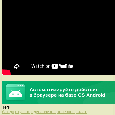
Теги
блюдо
вкусное
одуванчиков
полезное
салат