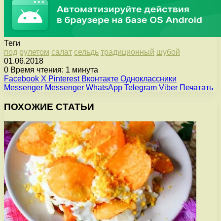
Теги
под
рулетом
салат
сельдь
традиционный
шубой
01.06.2018
0
Время чтения: 1 минута
Facebook
X
Pinterest
Вконтакте
Одноклассники
Messenger
Messenger
WhatsApp
Telegram
Viber
Печатать
ПОХОЖИЕ СТАТЬИ