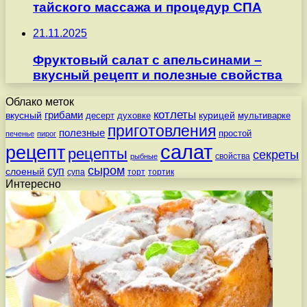
тайского массажа и процедур СПА
21.11.2025
Фруктовый салат с апельсинами –
вкусный рецепт и полезные свойства
Облако меток
котлеты
вкусный
грибами
курицей
десерт
духовке
мультиварке
приготовления
полезные
простой
печенье
пирог
салат
рецепт
рецепты
секреты
свойства
рыбные
сыром
суп
слоеный
супа
торт
тортик
Интересно