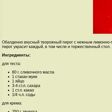
Обалденно вкусный творожный пирог с нежным лимонно-п
пирог украсит каждый, в том числе и торжественный стол.
Ингредиенты:
для теста:
80 г. сливочного масла
1 стакан муки
1 яйцо
3-4 ст.л. сахара
1 ст.л. какао
1/4 ч.л. соды
для крема:
250 г. творога