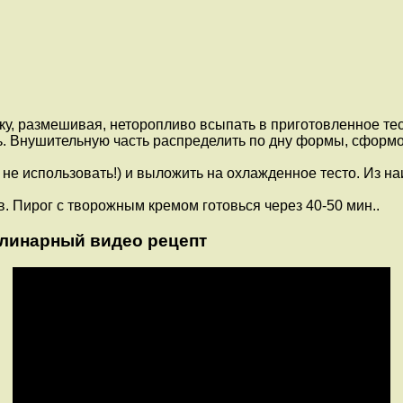
уку, размешивая, неторопливо всыпать в приготовленное тес
ть. Внушительную часть распределить по дну формы, сформо
не использовать!) и выложить на охлажденное тесто. Из на
в. Пирог с творожным кремом готовься через 40-50 мин..
линарный видео рецепт