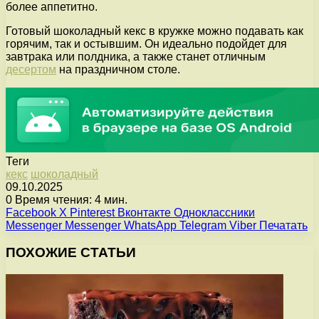
более аппетитно.
Готовый шоколадный кекс в кружке можно подавать как
горячим, так и остывшим. Он идеально подойдет для
завтрака или полдника, а также станет отличным
десертом
на праздничном столе.
Теги
кекс
шоколадный
09.10.2025
0
Время чтения: 4 мин.
Facebook
X
Pinterest
Вконтакте
Одноклассники
Messenger
Messenger
WhatsApp
Telegram
Viber
Печатать
ПОХОЖИЕ СТАТЬИ