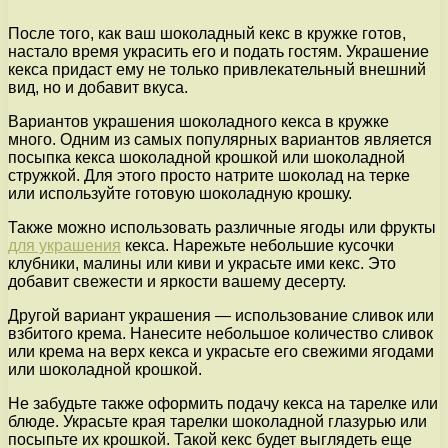
После того, как ваш шоколадный кекс в кружке готов,
настало время украсить его и подать гостям. Украшение
кекса придаст ему не только привлекательный внешний
вид, но и добавит вкуса.
Вариантов украшения шоколадного кекса в кружке
много. Одним из самых популярных вариантов является
посыпка кекса шоколадной крошкой или шоколадной
стружкой. Для этого просто натрите шоколад на терке
или используйте готовую шоколадную крошку.
Также можно использовать различные ягоды или фрукты
для украшения
кекса. Нарежьте небольшие кусочки
клубники, малины или киви и украсьте ими кекс. Это
добавит свежести и яркости вашему десерту.
Другой вариант украшения — использование сливок или
взбитого крема. Нанесите небольшое количество сливок
или крема на верх кекса и украсьте его свежими ягодами
или шоколадной крошкой.
Не забудьте также оформить подачу кекса на тарелке или
блюде. Украсьте края тарелки шоколадной глазурью или
посыпьте их крошкой. Такой кекс будет выглядеть еще