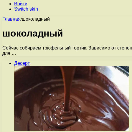
Войти
Switch skin
Главная
/
шоколадный
шоколадный
Сейчас собираем трюфельный тортик. Зависимо от степени
для …
Десерт