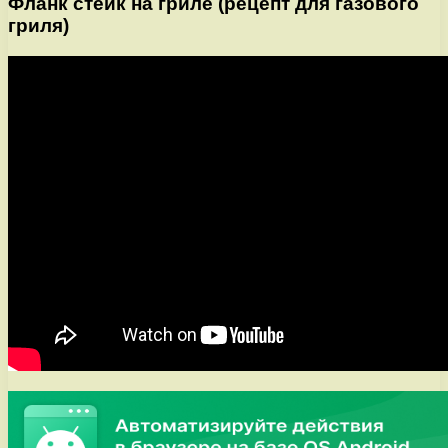
Фланк стейк на гриле (рецепт для газового
гриля)