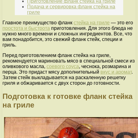
Приготовление фланк стейка на гриле
Подача и сервировка фланк стейка на
гриле
Главное преимущество фланк
стейка на гриле
— это его
простота и быстрота
приготовления. Для этого блюда не
нужно много времени и сложных ингредиентов. Все, что
вам понадобится, это свежий фланк стейк, специи и
гриль.
Перед приготовлением фланк стейка на гриле,
рекомендуется мариновать мясо в специальной смеси из
оливкового масла,
соевого соуса
, чеснока, розмарина и
перца. Это придаст мясу дополнительный
вкус и аромат
.
Затем стейк выкладывается на раскаленную решетку
гриля и обжаривается с двух сторон до готовности.
Подготовка к готовке фланк стейка
на гриле