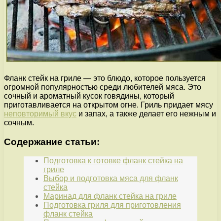
Фланк стейк на гриле — это блюдо, которое пользуется
огромной популярностью среди любителей мяса. Это
сочный и ароматный кусок говядины, который
приготавливается на открытом огне. Гриль придает мясу
неповторимый вкус
и запах, а также делает его нежным и
сочным.
Содержание статьи:
Подготовка к готовке фланк стейка на
гриле
Выбор и подготовка мяса для фланк
стейка
Маринад для фланк стейка на гриле
Подготовка гриля для приготовления
фланк стейка