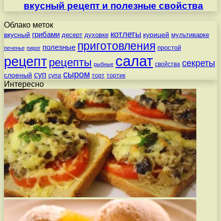
вкусный рецепт и полезные свойства
Облако меток
котлеты
вкусный
грибами
курицей
десерт
духовке
мультиварке
приготовления
полезные
простой
печенье
пирог
салат
рецепт
рецепты
секреты
свойства
рыбные
сыром
суп
слоеный
супа
торт
тортик
Интересно