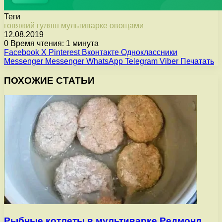
Теги
говяжий
гуляш
мультиварке
овощами
12.08.2019
0
Время чтения: 1 минута
Facebook
X
Pinterest
Вконтакте
Одноклассники
Messenger
Messenger
WhatsApp
Telegram
Viber
Печатать
ПОХОЖИЕ СТАТЬИ
Рыбные котлеты в мультиварке Редмонд