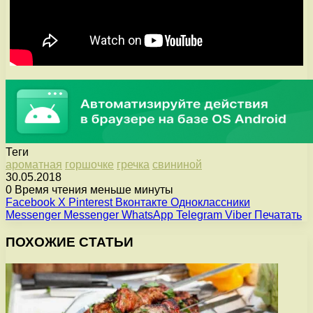
Теги
ароматная
горшочке
гречка
свининой
30.05.2018
0
Время чтения меньше минуты
Facebook
X
Pinterest
Вконтакте
Одноклассники
Messenger
Messenger
WhatsApp
Telegram
Viber
Печатать
ПОХОЖИЕ СТАТЬИ