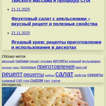
тайского массажа и процедур СПА
21.11.2025
Фруктовый салат с апельсинами –
вкусный рецепт и полезные свойства
21.11.2025
Ягодный крем: рецепты приготовления
и использование в десертах
Облако меток
котлеты
вкусный
грибами
курицей
десерт
духовке
мультиварке
приготовления
полезные
простой
печенье
пирог
салат
рецепт
рецепты
секреты
свойства
рыбные
сыром
суп
слоеный
супа
торт
тортик
Интересно