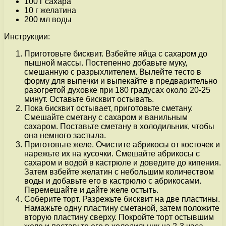
100 г сахара
10 г желатина
200 мл воды
Инструкции:
Приготовьте бисквит. Взбейте яйца с сахаром до
пышной массы. Постепенно добавьте муку,
смешанную с разрыхлителем. Вылейте тесто в
форму для выпечки и выпекайте в предварительно
разогретой духовке при 180 градусах около 20-25
минут. Оставьте бисквит остывать.
Пока бисквит остывает, приготовьте сметану.
Смешайте сметану с сахаром и ванильным
сахаром. Поставьте сметану в холодильник, чтобы
она немного застыла.
Приготовьте желе. Очистите абрикосы от косточек и
нарежьте их на кусочки. Смешайте абрикосы с
сахаром и водой в кастрюле и доведите до кипения.
Затем взбейте желатин с небольшим количеством
воды и добавьте его в кастрюлю с абрикосами.
Перемешайте и дайте желе остыть.
Соберите торт. Разрежьте бисквит на две пластины.
Намажьте одну пластину сметаной, затем положите
вторую пластину сверху. Покройте торт остывшим