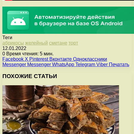
Теги
абрикосы
желейный
сметане
торт
12.01.2022
0
Время чтения: 5 мин.
Facebook
X
Pinterest
Вконтакте
Одноклассники
Messenger
Messenger
WhatsApp
Telegram
Viber
Печатать
ПОХОЖИЕ СТАТЬИ