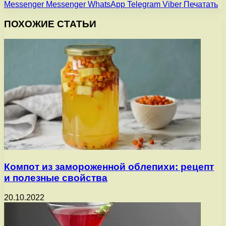
Messenger
Messenger
WhatsApp
Telegram
Viber
Печатать
ПОХОЖИЕ СТАТЬИ
Компот из замороженной облепихи: рецепт
и полезные свойства
20.10.2022