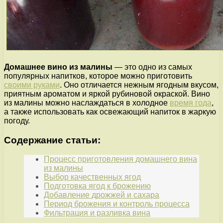
Домашнее вино из малины
— это одно из самых
популярных напитков, которое можно приготовить
своими руками
. Оно отличается нежным ягодным вкусом,
приятным ароматом и яркой рубиновой окраской. Вино
из малины можно наслаждаться в холодное
время года
,
а также использовать как освежающий напиток в жаркую
погоду.
Содержание статьи:
Процесс приготовления домашнего вина
из малины
Выбор качественных ягод
Подготовка ягод к брожению
Добавление дрожжей и сахара
Период брожения и контроль процесса
Фильтрация и разливка вина