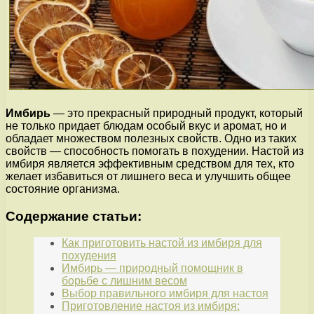
Имбирь
— это прекрасный природный продукт, который
не только придает блюдам особый вкус и аромат, но и
обладает множеством полезных свойств. Одно из таких
свойств — способность помогать в похудении. Настой из
имбиря является эффективным средством для тех, кто
желает избавиться от лишнего веса и улучшить общее
состояние организма.
Содержание статьи:
Как приготовить настой из имбиря для
похудения
Имбирь — природный помощник в
борьбе с лишним весом
Выбор правильного имбиря для настоя
Приготовление настоя из имбиря: