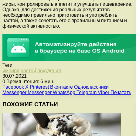
жиры, контролировать аппетит и улучшать пищеварение.
Однако, для достижения реальных результатов
необходимо правильно приготовить и употреблять
настой, а также сочетать его с правильным питанием и
физической активностью.
Теги
имбиря
настой
похудения
30.07.2021
0
Время чтения: 6 мин.
Facebook
X
Pinterest
Вконтакте
Одноклассники
Messenger
Messenger
WhatsApp
Telegram
Viber
Печатать
ПОХОЖИЕ СТАТЬИ