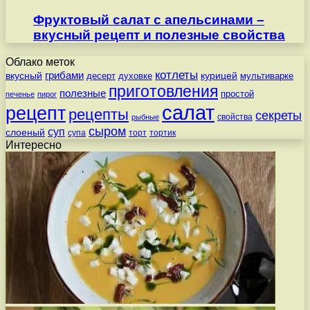
Фруктовый салат с апельсинами –
вкусный рецепт и полезные свойства
Облако меток
котлеты
вкусный
грибами
курицей
десерт
духовке
мультиварке
приготовления
полезные
простой
печенье
пирог
салат
рецепт
рецепты
секреты
свойства
рыбные
сыром
суп
слоеный
супа
торт
тортик
Интересно