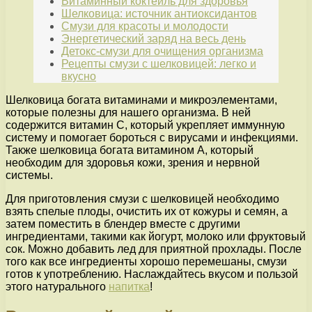
Витаминный коктейль для здоровья
Шелковица: источник антиоксидантов
Смузи для красоты и молодости
Энергетический заряд на весь день
Детокс-смузи для очищения организма
Рецепты смузи с шелковицей: легко и
вкусно
Шелковица богата витаминами и микроэлементами,
которые полезны для нашего организма. В ней
содержится витамин С, который укрепляет иммунную
систему и помогает бороться с вирусами и инфекциями.
Также шелковица богата витамином А, который
необходим для здоровья кожи, зрения и нервной
системы.
Для приготовления смузи с шелковицей необходимо
взять спелые плоды, очистить их от кожуры и семян, а
затем поместить в блендер вместе с другими
ингредиентами, такими как йогурт, молоко или фруктовый
сок. Можно добавить лед для приятной прохлады. После
того как все ингредиенты хорошо перемешаны, смузи
готов к употреблению. Наслаждайтесь вкусом и пользой
этого натурального
напитка
!