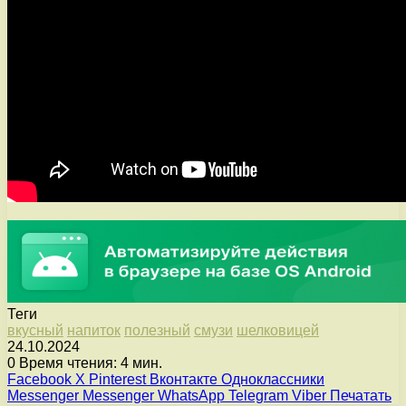
Теги
вкусный
напиток
полезный
смузи
шелковицей
24.10.2024
0
Время чтения: 4 мин.
Facebook
X
Pinterest
Вконтакте
Одноклассники
Messenger
Messenger
WhatsApp
Telegram
Viber
Печатать