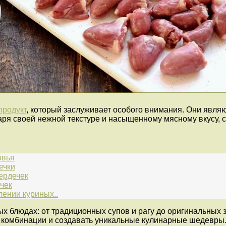
продукт
, который заслуживает особого внимания. Они являю
даря своей нежной текстуре и насыщенному мясному вкусу,
овья
ечки
ердечек
чек
лении куриных..
х блюдах: от традиционных супов и рагу до оригинальных з
е комбинации и создавать уникальные кулинарные шедевры