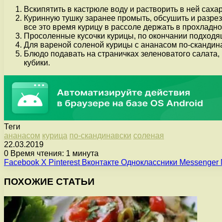
Вскипятить в кастрюле воду и растворить в ней сахар
Куринную тушку заранее промыть, обсушить и разреза
все это время курицу в рассоле держать в прохладно
Просоленные кусочки курицы, по окончании подходящ
Для вареной соленой курицы с ананасом по-скандина
Блюдо подавать на страничках зеленоватого салата
кубики.
Теги
ананасом
курица
по-скандинавски
соленая
22.03.2019
0
Время чтения: 1 минута
Facebook
X
Pinterest
Вконтакте
Одноклассники
Messenger
ПОХОЖИЕ СТАТЬИ