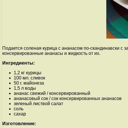
Подается соленая курица с ананасом по-скандинавски с 
консервированные ананасы и жидкость от их.
Ингредиенты:
1,2 кг курицы
100 мл. сливок
50 г. майонеза
1,5 л воды
ананас свежий / консервированный
ананасовый сок / сок консервированных ананасов
зеленый листвой салат
соль
сахар
Изготовление: