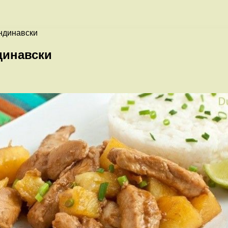
андинавски
динавски