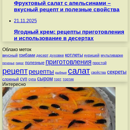
Фруктовый салат с апельсинами –
вкусный рецепт и полезные свойства
21.11.2025
Ягодный крем: рецепты приготовления
и использование в десертах
Облако меток
котлеты
вкусный
грибами
курицей
десерт
духовке
мультиварке
приготовления
полезные
простой
печенье
пирог
салат
рецепт
рецепты
секреты
свойства
рыбные
сыром
суп
слоеный
супа
торт
тортик
Интересно