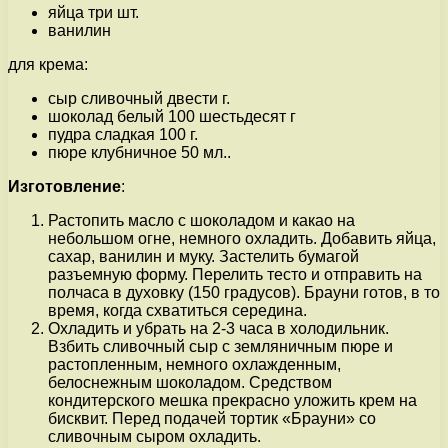
яйца три шт.
ванилин
для крема:
сыр сливочный двести г.
шоколад белый 100 шестьдесят г
пудра сладкая 100 г.
пюре клубничное 50 мл..
Изготовление
:
Растопить масло с шоколадом и какао на
небольшом огне, немного охладить. Добавить яйца,
сахар, ванилин и муку. Застелить бумагой
разъемную форму. Перелить тесто и отправить на
полчаса в духовку (150 градусов). Брауни готов, в то
время, когда схватиться середина.
Охладить и убрать на 2-3 часа в холодильник.
Взбить сливочный сыр с земляничным пюре и
растопленным, немного охлажденным,
белоснежным шоколадом. Средством
кондитерского мешка прекрасно уложить крем на
бисквит. Перед подачей тортик «Брауни» со
сливочным сыром охладить.