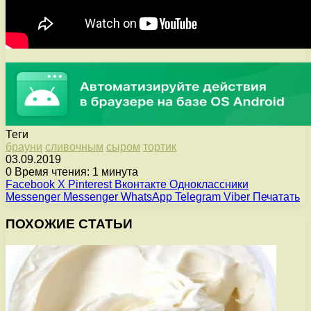
Теги
брауни
сливочным
сыром
тортик
03.09.2019
0
Время чтения: 1 минута
Facebook
X
Pinterest
Вконтакте
Одноклассники
Messenger
Messenger
WhatsApp
Telegram
Viber
Печатать
ПОХОЖИЕ СТАТЬИ