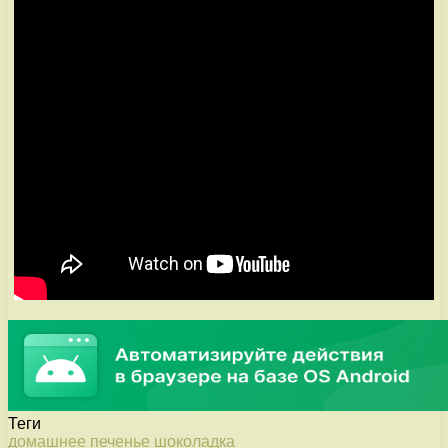
Теги
домашнее
печенье
шоколадка