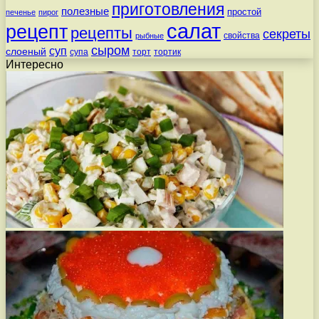
приготовления
полезные
простой
печенье
пирог
салат
рецепт
рецепты
секреты
свойства
рыбные
сыром
суп
слоеный
супа
торт
тортик
Интересно