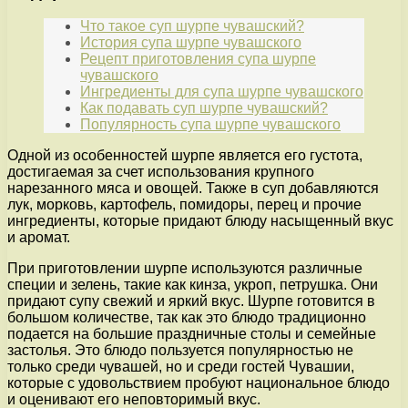
Что такое суп шурпе чувашский?
История супа шурпе чувашского
Рецепт приготовления супа шурпе
чувашского
Ингредиенты для супа шурпе чувашского
Как подавать суп шурпе чувашский?
Популярность супа шурпе чувашского
Одной из особенностей шурпе является его густота,
достигаемая за счет использования крупного
нарезанного мяса и овощей. Также в суп добавляются
лук, морковь, картофель, помидоры, перец и прочие
ингредиенты, которые придают блюду насыщенный вкус
и аромат.
При приготовлении шурпе используются различные
специи и зелень, такие как кинза, укроп, петрушка. Они
придают супу свежий и яркий вкус. Шурпе готовится в
большом количестве, так как это блюдо традиционно
подается на большие праздничные столы и семейные
застолья. Это блюдо пользуется популярностью не
только среди чувашей, но и среди гостей Чувашии,
которые с удовольствием пробуют национальное блюдо
и оценивают его неповторимый вкус.