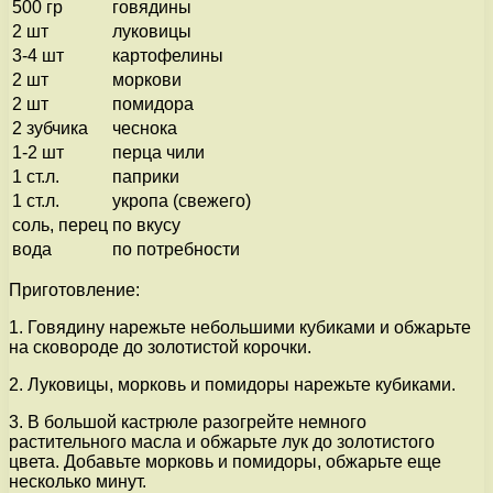
500 гр
говядины
2 шт
луковицы
3-4 шт
картофелины
2 шт
моркови
2 шт
помидора
2 зубчика
чеснока
1-2 шт
перца чили
1 ст.л.
паприки
1 ст.л.
укропа (свежего)
соль, перец
по вкусу
вода
по потребности
Приготовление:
1. Говядину нарежьте небольшими кубиками и обжарьте
на сковороде до золотистой корочки.
2. Луковицы, морковь и помидоры нарежьте кубиками.
3. В большой кастрюле разогрейте немного
растительного масла и обжарьте лук до золотистого
цвета. Добавьте морковь и помидоры, обжарьте еще
несколько минут.