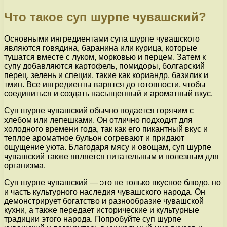
Что такое суп шурпе чувашский?
Основными ингредиентами супа шурпе чувашского
являются говядина, баранина или курица, которые
тушатся вместе с луком, морковью и перцем. Затем к
супу добавляются картофель, помидоры, болгарский
перец, зелень и специи, такие как кориандр, базилик и
тмин. Все ингредиенты варятся до готовности, чтобы
соединиться и создать насыщенный и ароматный вкус.
Суп шурпе чувашский обычно подается горячим с
хлебом или лепешками. Он отлично подходит для
холодного времени года, так как его пикантный вкус и
теплое ароматное бульон согревают и придают
ощущение уюта. Благодаря мясу и овощам, суп шурпе
чувашский также является питательным и полезным для
организма.
Суп шурпе чувашский — это не только вкусное блюдо, но
и часть культурного наследия чувашского народа. Он
демонстрирует богатство и разнообразие чувашской
кухни, а также передает исторические и культурные
традиции этого народа. Попробуйте суп шурпе