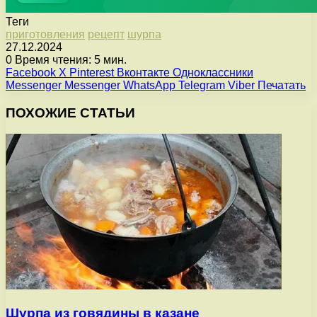
Теги
приготовления
рецепт
шурпа
27.12.2024
0
Время чтения: 5 мин.
Facebook
X
Pinterest
Вконтакте
Одноклассники
Messenger
Messenger
WhatsApp
Telegram
Viber
Печатать
ПОХОЖИЕ СТАТЬИ
Шурпа из говядины в казане