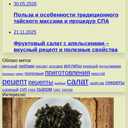
30.05.2026
Польза и особенности традиционного
тайского массажа и процедур СПА
21.11.2025
Фруктовый салат с апельсинами –
вкусный рецепт и полезные свойства
Облако меток
котлеты
вкусный
грибами
курицей
десерт
духовке
мультиварке
приготовления
полезные
простой
печенье
пирог
салат
рецепт
рецепты
секреты
свойства
рыбные
сыром
суп
слоеный
супа
торт
тортик
Интересно