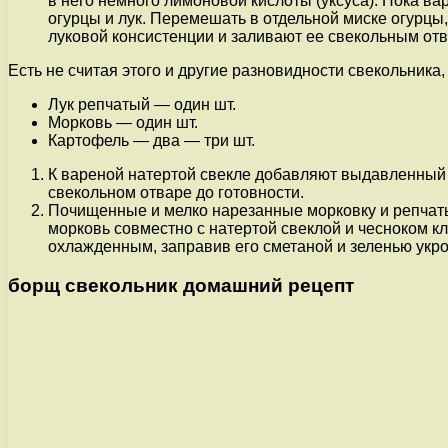
в него немного лимоновой кислоты (уксуса). Пока вар
огурцы и лук. Перемешать в отдельной миске огурцы, 
луковой консистенции и заливают ее свекольным отв
Есть не считая этого и другие разновидности свекольника
Лук репчатый — один шт.
Морковь — один шт.
Картофель — два — три шт.
К вареной натертой свекле добавляют выдавленный ч
свекольном отваре до готовности.
Почищенные и мелко нарезанные морковку и репчаты
морковь совместно с натертой свеклой и чесноком кл
охлажденным, заправив его сметаной и зеленью укро
борщ свекольник домашний рецепт