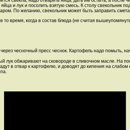
ится свекла, надо отварить яйца, дать им остыть, а после 
яйца и лук и посолить взятую смесь. К столу свекольник под
аром. По желанию, свекольник может быть заправить смета
, в то время, когда в состав блюда (не считая вышеупомяну
ерез чесночный пресс чеснок. Картофель надо помыть, начи
й лук обжаривают на сковороде в сливочном масле. На пос
адут в отвар к картофелю, и доводят до кипения на слабом
па.