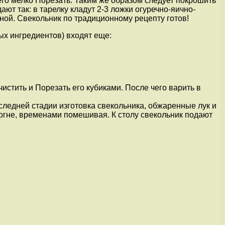
чего мелко Порезать. Таким же образом следует покрошить
ают так: в тарелку кладут 2-3 ложки огуречно-яично-
ной. Свекольник по традиционному рецепту готов!
тых ингредиентов) входят еще:
стить и Порезать его кубиками. После чего варить в
ледней стадии изготовка свекольника, обжаренные лук и
 огне, временами помешивая. К столу свекольник подают