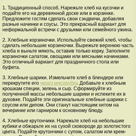
1. Традиционный способ. Нарежьте хлеб на кусочки и
подайте его на деревянной доске или в корзинке.
Предложите гостям сделать свои сэндвичи, добавляя
разные начинки и соусы. Это прекрасный вариант для
неформальной встречи с друзьями или семейного ужина.
2. Хлебные корзиночки. Используйте свежий хлеб, чтобы
сделать небольшие корзиночки. Вырежьте верхнюю часть
хлеба и выньте мякоть, оставив только корку. Заполните
корзиночки салатом, овощами или мясными начинками.
Это отличный вариант для праздничного стола или
буфета.
3. Хлебные шарики. Измельчите хлеб в блендере или
перекрутите его
через мясорубку
. Добавьте к хлебным
крошкам специи, зелень и сыр. Сформируйте из
полученной массы небольшие шарики и испеките их в
духовке. Подайте эти оригинальные хлебные шарики с
соусом или дипом. Они станут настоящим хитом на
вечеринке или гарниром к основному блюду.
4. Хлебные крутончики. Нарежьте хлеб на небольшие
кубики и обжарьте их на сухой сковороде до золотистого
цвета. Подайте крутончики с супом, салатом или крем-