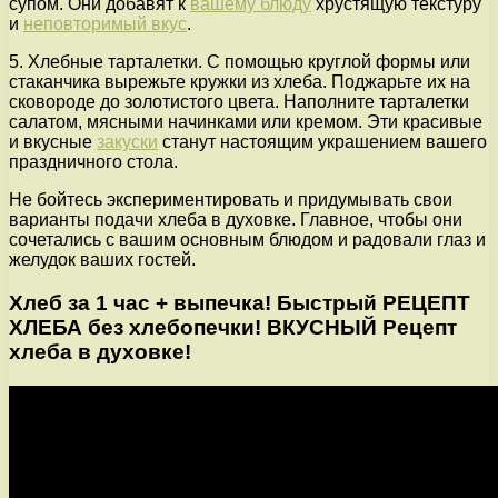
супом. Они добавят к
вашему блюду
хрустящую текстуру
и
неповторимый вкус
.
5. Хлебные тарталетки. С помощью круглой формы или
стаканчика вырежьте кружки из хлеба. Поджарьте их на
сковороде до золотистого цвета. Наполните тарталетки
салатом, мясными начинками или кремом. Эти красивые
и вкусные
закуски
станут настоящим украшением вашего
праздничного стола.
Не бойтесь экспериментировать и придумывать свои
варианты подачи хлеба в духовке. Главное, чтобы они
сочетались с вашим основным блюдом и радовали глаз и
желудок ваших гостей.
Хлеб за 1 час + выпечка! Быстрый РЕЦЕПТ
ХЛЕБА без хлебопечки! ВКУСНЫЙ Рецепт
хлеба в духовке!