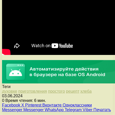
Теги
духовке
приготовления
простого
рецепт
хлеба
03.06.2024
0
Время чтения: 6 мин.
Facebook
X
Pinterest
Вконтакте
Одноклассники
Messenger
Messenger
WhatsApp
Telegram
Viber
Печатать