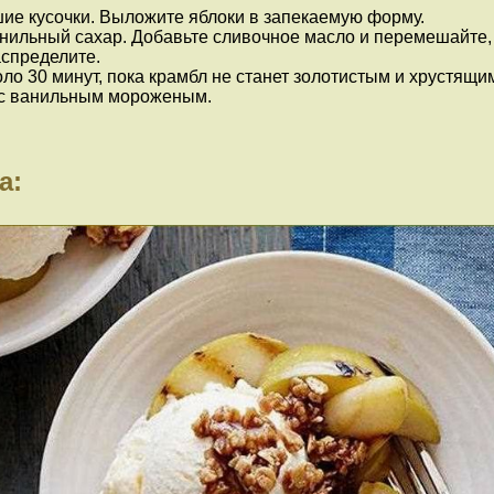
шие кусочки. Выложите яблоки в запекаемую форму.
анильный сахар. Добавьте сливочное масло и перемешайте, 
спределите.
оло 30 минут, пока крамбл не станет золотистым и хрустящи
о с ванильным мороженым.
а: