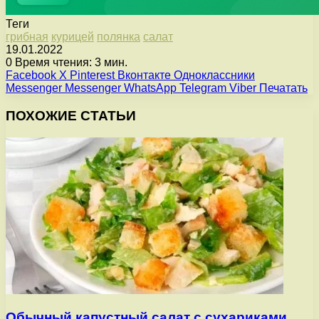
Теги
грибная
курицей
полянка
салат
19.01.2022
0
Время чтения: 3 мин.
Facebook
X
Pinterest
Вконтакте
Одноклассники
Messenger
Messenger
WhatsApp
Telegram
Viber
Печатать
ПОХОЖИЕ СТАТЬИ
Обычный капустный салат с сухариками