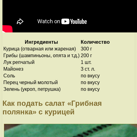
Ингредиенты
Количество
Курица (отварная или жареная)
300 г
Грибы (шампиньоны, опята и т.д.)
200 г
Лук репчатый
1 шт.
Майонез
3 ст. л.
Соль
по вкусу
Перец черный молотый
по вкусу
Зелень (укроп, петрушка)
по вкусу
Как подать салат «Грибная
полянка» с курицей