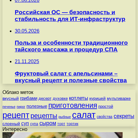
07.08.2026
Российская ОС — безопасность и
стабильность для ИТ-инфраструктур
30.05.2026
Польза и особенности традиционного
тайского массажа и процедур СПА
21.11.2025
Фруктовый салат с апельсинами –
вкусный рецепт и полезные свойства
Облако меток
котлеты
вкусный
грибами
курицей
десерт
духовке
мультиварке
приготовления
полезные
простой
печенье
пирог
салат
рецепт
рецепты
секреты
свойства
рыбные
сыром
суп
слоеный
супа
торт
тортик
Интересно