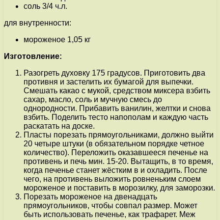
соль 3/4 ч.л.
для внутренности:
мороженое 1,05 кг
Изготовление:
Разогреть духовку 175 градусов. Приготовить два
противня и застелить их бумагой для выпечки.
Смешать какао с мукой, средством миксера взбить
сахар, масло, соль и мучную смесь до
однородности. Прибавить ванилин, желтки и снова
взбить. Поделить тесто напополам и каждую часть
раскатать на доске.
Пласты порезать прямоугольниками, должно выйти
20 четыре штуки (в обязательном порядке четное
количество). Переложить оказавшееся печенье на
противень и печь мин. 15-20. Вытащить, в то время,
когда печенье станет жёстким в и охладить. После
чего, на противень выложить ровненьким слоем
мороженое и поставить в морозилку, для заморозки.
Порезать мороженое на двенадцать
прямоугольников, чтобы совпал размер. Может
быть использовать печенье, как трафарет. Меж