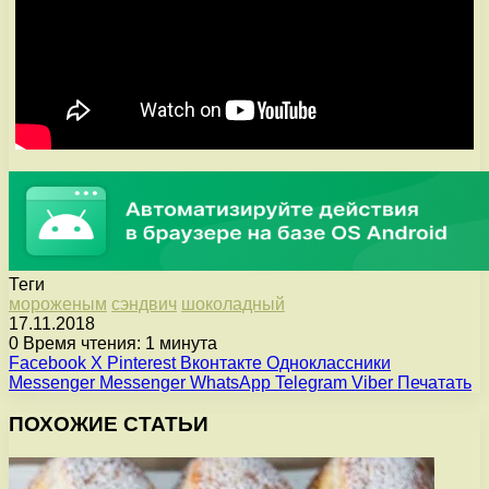
Теги
мороженым
сэндвич
шоколадный
17.11.2018
0
Время чтения: 1 минута
Facebook
X
Pinterest
Вконтакте
Одноклассники
Messenger
Messenger
WhatsApp
Telegram
Viber
Печатать
ПОХОЖИЕ СТАТЬИ