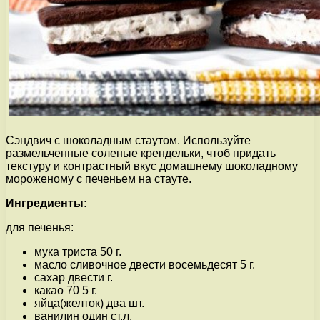
Сэндвич с шоколадным стаутом. Используйте
размельченные соленые крендельки, чтоб придать
текстуру и контрастный вкус домашнему шоколадному
мороженому с печеньем на стауте.
Ингредиенты:
для печенья:
мука триста 50 г.
масло сливочное двести восемьдесят 5 г.
сахар двести г.
какао 70 5 г.
яйца(желток) два шт.
ванилин один ст.л.