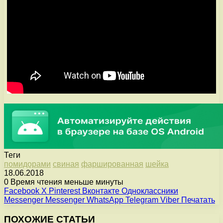
Теги
помидорами
свиная
фаршированная
шейка
18.06.2018
0
Время чтения меньше минуты
Facebook
X
Pinterest
Вконтакте
Одноклассники
Messenger
Messenger
WhatsApp
Telegram
Viber
Печатать
ПОХОЖИЕ СТАТЬИ