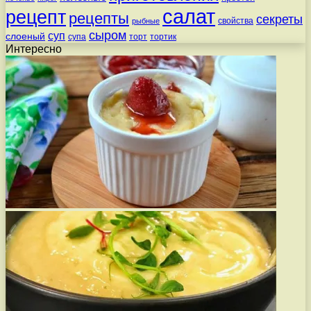
салат
рецепт
рецепты
секреты
свойства
рыбные
сыром
суп
слоеный
супа
торт
тортик
Интересно