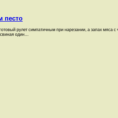
м песто
отовый рулет симпатичным при нарезании, а запах мяса с 
а свиная один…