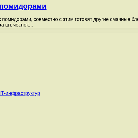
 помидорами
омидорами, совместно с этим готовят другие смачные блю
ва шт. чеснок…
ИТ-инфраструктур