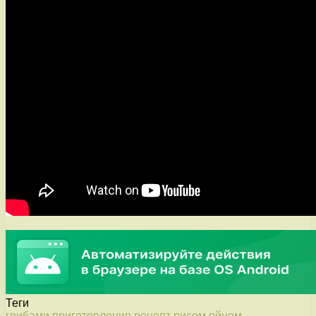
Теги
грибами
приготовления
рецепт
рисом
яйцом