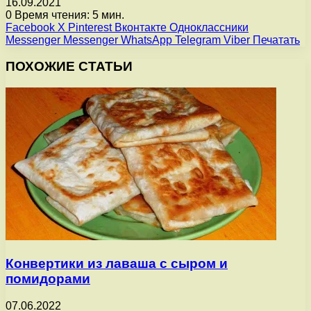
16.09.2021
0
Время чтения: 5 мин.
Facebook
X
Pinterest
Вконтакте
Одноклассники
Messenger
Messenger
WhatsApp
Telegram
Viber
Печатать
ПОХОЖИЕ СТАТЬИ
Конвертики из лаваша с сыром и
помидорами
07.06.2022