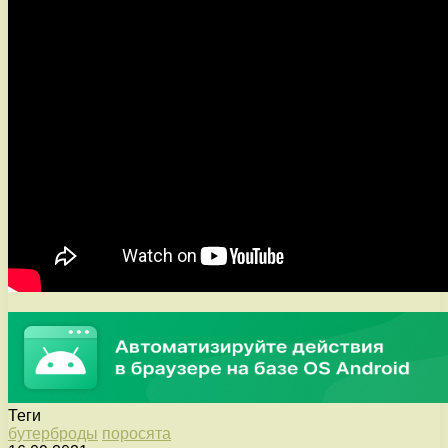
Теги
бутерброды
поросята