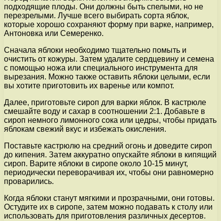
подходящие плоды. Они должны быть спелыми, но не
перезрелыми. Лучше всего выбирать сорта яблок,
которые хорошо сохраняют форму при варке, например,
Антоновка или Семеренко.
Сначала яблоки необходимо тщательно помыть и
очистить от кожуры. Затем удалите сердцевину и семена
с помощью ножа или специального инструмента для
вырезания. Можно также оставить яблоки целыми, если
вы хотите приготовить их варенье или компот.
Далее, приготовьте сироп для варки яблок. В кастрюле
смешайте воду и сахар в соотношении 2:1. Добавьте в
сироп немного лимонного сока или цедры, чтобы придать
яблокам свежий вкус и избежать окисления.
Поставьте кастрюлю на средний огонь и доведите сироп
до кипения. Затем аккуратно опускайте яблоки в кипящий
сироп. Варите яблоки в сиропе около 10-15 минут,
периодически переворачивая их, чтобы они равномерно
проварились.
Когда яблоки станут мягкими и прозрачными, они готовы.
Остудите их в сиропе, затем можно подавать к столу или
использовать для приготовления различных десертов.