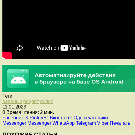
Теги
вареных
рецепт
яблок
11.01.2023
0
Время чтения: 2 мин.
Facebook
X
Pinterest
Вконтакте
Одноклассники
Messenger
Messenger
WhatsApp
Telegram
Viber
Печатать
ПОХОЖИЕ СТАТЬИ