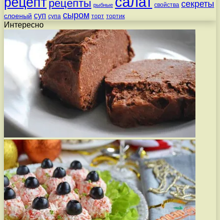
салат
рецепт
рецепты
секреты
свойства
рыбные
сыром
суп
слоеный
супа
торт
тортик
Интересно