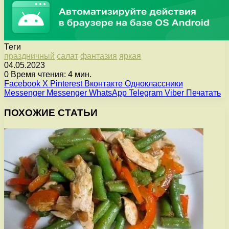
Теги
праздничный
салат
фантазия
яркая
04.05.2023
0
Время чтения: 4 мин.
Facebook
X
Pinterest
Вконтакте
Одноклассники
Messenger
Messenger
WhatsApp
Telegram
Viber
Печатать
ПОХОЖИЕ СТАТЬИ