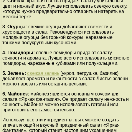
2. Свекла:
красная свекла придает салату уникальный
цвет и нежный вкус. Лучше использовать свежую свеклу,
которую нужно предварительно отварить и натереть на
мелкой терке.
3. Огурцы:
свежие огурцы добавляют свежести и
хрустящести в салат. Рекомендуется использовать
молодые огурцы без горькой кожуры, нарезанные
тонкими полукруглыми кусочками.
4. Помидоры:
спелые помидоры придают салату
сочности и аромата. Лучше всего использовать мясистые
помидоры, нарезанные кубиками или полукольцами.
5. Зелень:
свежая зелень
(укроп, петрушка, базилик)
добавляет аромата и пикантности в салат. Листья зелени
можно нарезать или оставить целыми.
6. Майонез:
майонез является основным соусом для
салата «Яркая фантазия». Он придает салату нежность и
сочность. Майонез можно использовать готовый или
приготовить его самостоятельно.
Используя все эти ингредиенты, вы сможете создать
впечатляющий и вкусный праздничный салат «Яркая
фантазия», который станет настоящим украшением