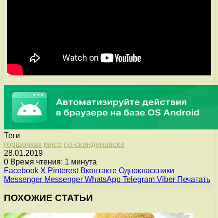
Теги
горшочках
мясо
по-скандинавски
28.01.2019
0
Время чтения: 1 минута
Facebook
X
Pinterest
Вконтакте
Одноклассники
Messenger
Messenger
WhatsApp
Telegram
Viber
Печатать
ПОХОЖИЕ СТАТЬИ