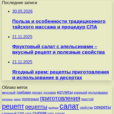
Последние записи
30.05.2026
Польза и особенности традиционного
тайского массажа и процедур СПА
21.11.2025
Фруктовый салат с апельсинами –
вкусный рецепт и полезные свойства
21.11.2025
Ягодный крем: рецепты приготовления
и использование в десертах
Облако меток
котлеты
вкусный
грибами
курицей
десерт
духовке
мультиварке
приготовления
полезные
простой
печенье
пирог
салат
рецепт
рецепты
секреты
свойства
рыбные
сыром
суп
слоеный
супа
торт
тортик