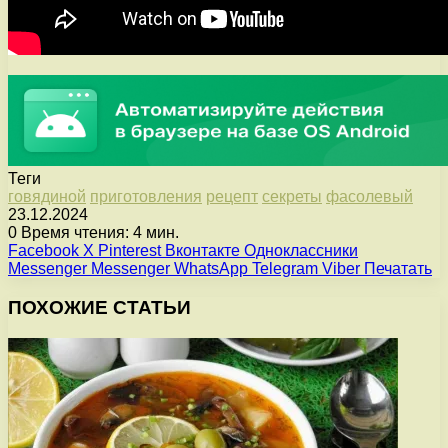
Теги
говядиной
приготовления
рецепт
секреты
фасолевый
23.12.2024
0
Время чтения: 4 мин.
Facebook
X
Pinterest
Вконтакте
Одноклассники
Messenger
Messenger
WhatsApp
Telegram
Viber
Печатать
ПОХОЖИЕ СТАТЬИ