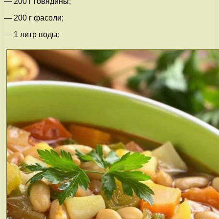
— 200 г говядины;
— 200 г фасоли;
— 1 литр воды;