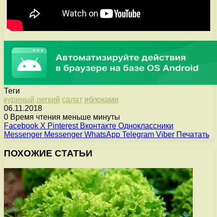
Теги
куриный
легкий
салат
яблоками
06.11.2018
0
Время чтения меньше минуты
Facebook
X
Pinterest
Вконтакте
Одноклассники
Messenger
Messenger
WhatsApp
Telegram
Viber
Печатать
ПОХОЖИЕ СТАТЬИ