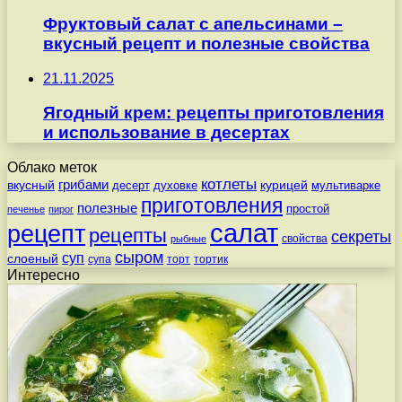
Фруктовый салат с апельсинами –
вкусный рецепт и полезные свойства
21.11.2025
Ягодный крем: рецепты приготовления
и использование в десертах
Облако меток
котлеты
вкусный
грибами
курицей
десерт
духовке
мультиварке
приготовления
полезные
простой
печенье
пирог
салат
рецепт
рецепты
секреты
свойства
рыбные
сыром
суп
слоеный
супа
торт
тортик
Интересно