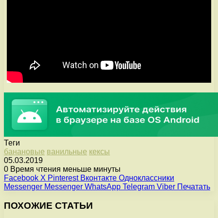
Теги
банановые
ванильные
кексы
05.03.2019
0
Время чтения меньше минуты
Facebook
X
Pinterest
Вконтакте
Одноклассники
Messenger
Messenger
WhatsApp
Telegram
Viber
Печатать
ПОХОЖИЕ СТАТЬИ