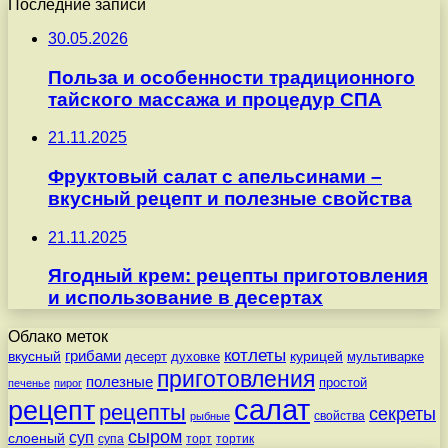
Последние записи
30.05.2026
Польза и особенности традиционного
тайского массажа и процедур СПА
21.11.2025
Фруктовый салат с апельсинами –
вкусный рецепт и полезные свойства
21.11.2025
Ягодный крем: рецепты приготовления
и использование в десертах
Облако меток
котлеты
вкусный
грибами
курицей
десерт
духовке
мультиварке
приготовления
полезные
простой
печенье
пирог
салат
рецепт
рецепты
секреты
свойства
рыбные
сыром
суп
слоеный
супа
торт
тортик