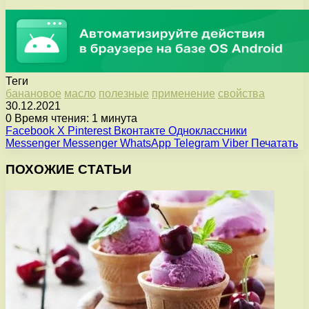
Теги
банановое
масло
полезные
применение
свойства
30.12.2021
0
Время чтения: 1 минута
Facebook
X
Pinterest
Вконтакте
Одноклассники
Messenger
Messenger
WhatsApp
Telegram
Viber
Печатать
ПОХОЖИЕ СТАТЬИ