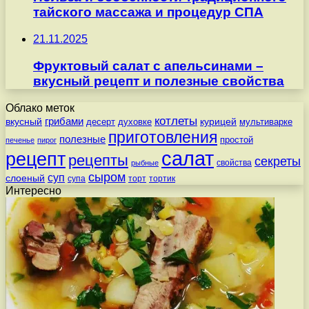
тайского массажа и процедур СПА
21.11.2025
Фруктовый салат с апельсинами –
вкусный рецепт и полезные свойства
Облако меток
котлеты
вкусный
грибами
курицей
десерт
духовке
мультиварке
приготовления
полезные
простой
печенье
пирог
салат
рецепт
рецепты
секреты
свойства
рыбные
сыром
суп
слоеный
супа
торт
тортик
Интересно