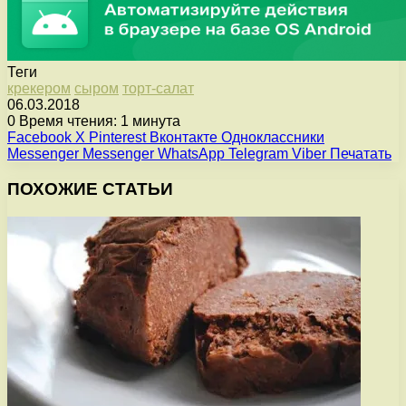
Теги
крекером
сыром
торт-салат
06.03.2018
0
Время чтения: 1 минута
Facebook
X
Pinterest
Вконтакте
Одноклассники
Messenger
Messenger
WhatsApp
Telegram
Viber
Печатать
ПОХОЖИЕ СТАТЬИ