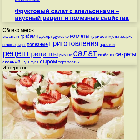
Фруктовый салат с апельсинами –
вкусный рецепт и полезные свойства
Облако меток
котлеты
вкусный
грибами
курицей
десерт
духовке
мультиварке
приготовления
полезные
простой
печенье
пирог
салат
рецепт
рецепты
секреты
свойства
рыбные
сыром
суп
слоеный
супа
торт
тортик
Интересно