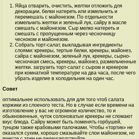
Яйца отварить, очистить, желтки отложить для
декорации, белки натереть или измельчить и
перемешать с майонезом. По отдельности
измельчить желтки и зеленый лук, сайру в масле
смешать с майонезом. Сыр мелко натереть и
смешать с пропущенным через чесночницу
чесноком и майонезом.
Собрать торт-салат, выкладывая ингредиенты
слоями: крекеры, тертые белки, крекеры, майонез,
сайра с майонезом, зеленый лук, крекеры, сырно-
чесночная смесь, крекеры, майонез, размельченные
желтки. загрузить торт-салат с сыром и крекером
при комнатной температуре на два часа, после чего
убрать изделие в холодильник на один час.
Совет
оптимальнее использовать для для того чтоб салата
коржики из слоеного теста. Но в случае если времени на
изготовление у вас не огромное количество, то и
обыкновенные, чуток солоноватые крекеры не сломают
вкус блюда. Сайру может быть поменять горбушей,
тунцом также крабовыми палочками. Чтобы «тортик» не
оказался сухим, хорошо смазывайте слои майонезом, но
вместе с этим не переусердствуйте