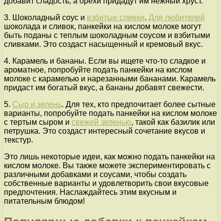
добавит сладость, а орехи придадут им нежный хруст.
3. Шоколадный соус и
взбитые сливки
.
Для любителей
шоколада и сливок, панкейки на кислом молоке могут
быть поданы с теплым шоколадным соусом и взбитыми
сливками. Это создаст насыщенный и кремовый вкус.
4. Карамель и бананы. Если вы ищете что-то сладкое и
ароматное, попробуйте подать панкейки на кислом
молоке с карамелью и нарезанными бананами. Карамель
придаст им богатый вкус, а бананы добавят свежести.
5.
Сыр и зелень
. Для тех, кто предпочитает более сытные
варианты, попробуйте подать панкейки на кислом молоке
с тертым сыром и
свежей зеленью
, такой как базилик или
петрушка. Это создаст интересный сочетание вкусов и
текстур.
Это лишь некоторые идеи, как можно подать панкейки на
кислом молоке. Вы также можете экспериментировать с
различными добавками и соусами, чтобы создать
собственные варианты и удовлетворить свои вкусовые
предпочтения. Наслаждайтесь этим вкусным и
питательным блюдом!