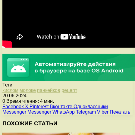
Теги
кислом
молоке
панкейков
рецепт
20.06.2024
0
Время чтения: 4 мин.
Facebook
X
Pinterest
Вконтакте
Одноклассники
Messenger
Messenger
WhatsApp
Telegram
Viber
Печатать
ПОХОЖИЕ СТАТЬИ