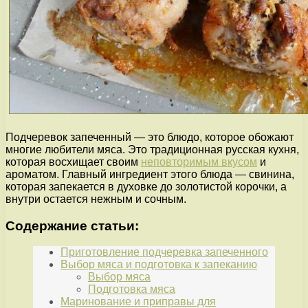
Подчеревок запеченный — это блюдо, которое обожают
многие любители мяса. Это традиционная русская кухня,
которая восхищает своим
неповторимым вкусом
и
ароматом. Главный ингредиент этого блюда — свинина,
которая запекается в духовке до золотистой корочки, а
внутри остается нежным и сочным.
Содержание статьи:
Приготовление подчеревка запеченного
Выбор мяса и подготовка к запеканию
Выбор мяса
Подготовка мяса
Маринование и приправы для