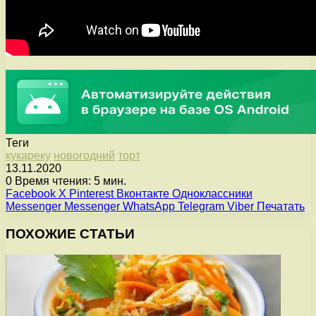
Теги
кукареку
новогодний
торт
13.11.2020
0
Время чтения: 5 мин.
Facebook
X
Pinterest
Вконтакте
Одноклассники
Messenger
Messenger
WhatsApp
Telegram
Viber
Печатать
ПОХОЖИЕ СТАТЬИ