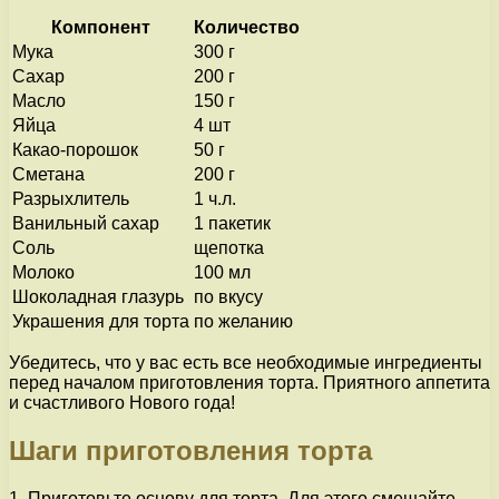
Компонент
Количество
Мука
300 г
Сахар
200 г
Масло
150 г
Яйца
4 шт
Какао-порошок
50 г
Сметана
200 г
Разрыхлитель
1 ч.л.
Ванильный сахар
1 пакетик
Соль
щепотка
Молоко
100 мл
Шоколадная глазурь
по вкусу
Украшения для торта
по желанию
Убедитесь, что у вас есть все необходимые ингредиенты
перед началом приготовления торта. Приятного аппетита
и счастливого Нового года!
Шаги приготовления торта
1. Приготовьте основу для торта. Для этого смешайте