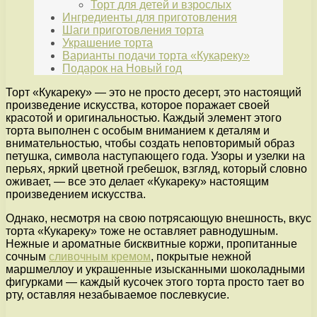
Торт для детей и взрослых
Ингредиенты для приготовления
Шаги приготовления торта
Украшение торта
Варианты подачи торта «Кукареку»
Подарок на Новый год
Торт «Кукареку» — это не просто десерт, это настоящий
произведение искусства, которое поражает своей
красотой и оригинальностью. Каждый элемент этого
торта выполнен с особым вниманием к деталям и
внимательностью, чтобы создать неповторимый образ
петушка, символа наступающего года. Узоры и узелки на
перьях, яркий цветной гребешок, взгляд, который словно
оживает, — все это делает «Кукареку» настоящим
произведением искусства.
Однако, несмотря на свою потрясающую внешность, вкус
торта «Кукареку» тоже не оставляет равнодушным.
Нежные и ароматные бисквитные коржи, пропитанные
сочным
сливочным кремом
, покрытые нежной
маршмеллоу и украшенные изысканными шоколадными
фигурками — каждый кусочек этого торта просто тает во
рту, оставляя незабываемое послевкусие.