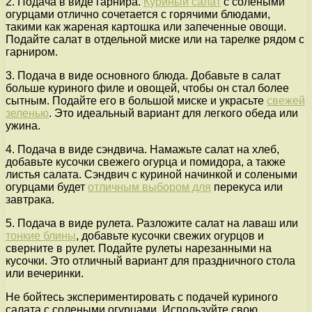
2. Подача в виде гарнира.
Куриный салат
с солеными
огурцами отлично сочетается с горячими блюдами,
такими как жареная картошка или запеченные овощи.
Подайте салат в отдельной миске или на тарелке рядом с
гарниром.
3. Подача в виде основного блюда. Добавьте в салат
больше куриного филе и овощей, чтобы он стал более
сытным. Подайте его в большой миске и украсьте
свежей
зеленью
. Это идеальный вариант для легкого обеда или
ужина.
4. Подача в виде сэндвича. Намажьте салат на хлеб,
добавьте кусочки свежего огурца и помидора, а также
листья салата. Сэндвич с куриной начинкой и солеными
огурцами будет
отличным выбором для
перекуса или
завтрака.
5. Подача в виде рулета. Разложите салат на лаваш или
тонкие блины
, добавьте кусочки свежих огурцов и
сверните в рулет. Подайте рулеты нарезанными на
кусочки. Это отличный вариант для праздничного стола
или вечеринки.
Не бойтесь экспериментировать с подачей куриного
салата с солеными огурцами. Используйте свою