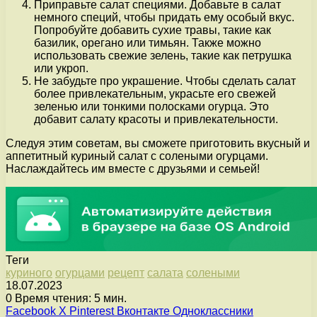
Приправьте салат специями. Добавьте в салат
немного специй, чтобы придать ему особый вкус.
Попробуйте добавить сухие травы, такие как
базилик, орегано или тимьян. Также можно
использовать свежие зелень, такие как петрушка
или укроп.
Не забудьте про украшение. Чтобы сделать салат
более привлекательным, украсьте его свежей
зеленью или тонкими полосками огурца. Это
добавит салату красоты и привлекательности.
Следуя этим советам, вы сможете приготовить вкусный и
аппетитный куриный салат с солеными огурцами.
Наслаждайтесь им вместе с друзьями и семьей!
Теги
куриного
огурцами
рецепт
салата
солеными
18.07.2023
0
Время чтения: 5 мин.
Facebook
X
Pinterest
Вконтакте
Одноклассники