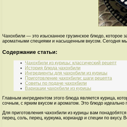
Чахохбили — это изысканное грузинское блюдо, которое за
ароматными специями и насыщенным вкусом. Сегодня м
Содержание статьи:
Чахохбили из курицы: классический рецепт
История блюда чахохбили
Ингредиенты для чахохбили из курицы
Приготовление чахохбили: шаги рецепта
Советы по подаче чахохбили
Вариации чахохбили из курицы
Главным ингредиентом этого блюда является курица, кото
сочным, с ярким вкусом и ароматом. Это блюдо идеально п
Для приготовления чахохбили из курицы вам понадобятся
перец, соль, перец, куркума, кориандр и специи по вкусу.