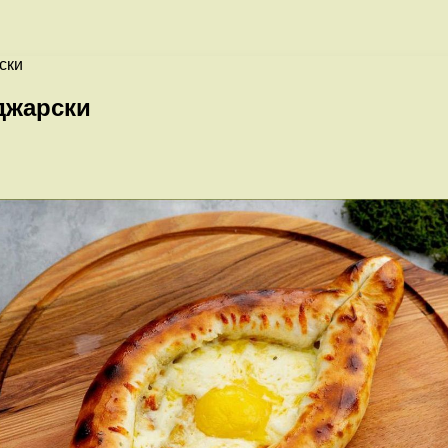
ски
джарски