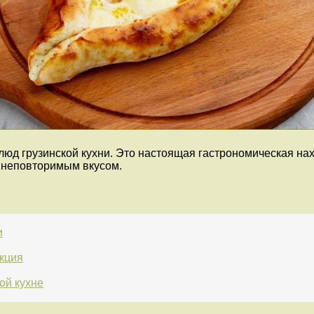
юд грузинской кухни. Это настоящая гастрономическая нах
 неповторимым вкусом.
и
кция
ой кухне