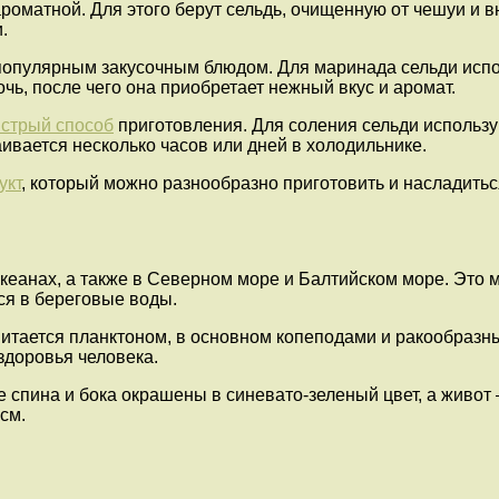
роматной. Для этого берут сельдь, очищенную от чешуи и вн
.
опулярным закусочным блюдом. Для маринада сельди использ
чь, после чего она приобретает нежный вкус и аромат.
стрый способ
приготовления. Для соления сельди использую
аивается несколько часов или дней в холодильнике.
укт
, который можно разнообразно приготовить и насладитьс
кеанах, а также в Северном море и Балтийском море. Это
ся в береговые воды.
питается планктоном, в основном копеподами и ракообразн
здоровья человека.
е спина и бока окрашены в синевато-зеленый цвет, а живот
см.