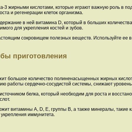
га-3 жирными кислотами, которые играют важную роль в по
оста и регенерации клеток организма.
ержание в ней витамина D, который в больших количествах
имого для укрепления костей и зубов.
астоящим сокровищем полезных веществ. Используйте ее в 
обы приготовления
ержит большое количество полиненасыщенных жирных кисло
ю работы сердечно-сосудистой системы, снижают уровень 
источником белка, который необходим для роста и восстано
слот.
жит витамины А, D, Е, группы В, а также минералы, такие 
 укрепления иммунитета.