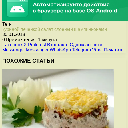
Теги
куриной
печенкой
салат
слоеный
шампиньонами
30.01.2018
0
Время чтения: 1 минута
Facebook
X
Pinterest
Вконтакте
Одноклассники
Messenger
Messenger
WhatsApp
Telegram
Viber
Печатать
ПОХОЖИЕ СТАТЬИ