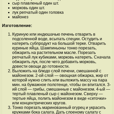
сыр плавленый один шт.
морковь один шт.
лук репчатый один головка
майонез
Изготовление:
Куриную или индюшачью печень отварить в
подсоленной воде, всыпать специи. Остудить и
натереть субпродукт на большой терке. Отварить
куриные яйца. Шампиньоны тонко порезать,
обжарить на растительном масле. Порезать
репчатый лук кубиками, морковь натереть. Сначала
обжарить лук, после чего добавить морковь,
довести овощи до готовности.
Выложить на блюдо слой печени, смешанной с
майонезом. 2-ой слой — овощная обжарка, жир от
которой нужно слить или выложить массу на пара
мин. на бумажное полотенце, чтобы он впитался. 3-
ий слой — грибы, смешанные с майонезом. 4-ый —
тертый плавленый сыр с майонезом. Сверху —
тертые яйца, полить майонезом в виде «сеточки»
или концентрических кругов.
Тонко порезать маринованный огурец и украсить
кружками бока салата. Дать слоеному салату с