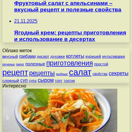
Фруктовый салат с апельсинами –
вкусный рецепт и полезные свойства
21.11.2025
Ягодный крем: рецепты приготовления
и использование в десертах
Облако меток
котлеты
вкусный
грибами
курицей
десерт
духовке
мультиварке
приготовления
полезные
простой
печенье
пирог
салат
рецепт
рецепты
секреты
свойства
рыбные
сыром
суп
слоеный
супа
торт
тортик
Интересно