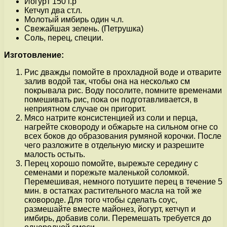
Йогурт 150 г.р
Кетчуп два ст.л.
Молотый имбирь один ч.л.
Свежайшая зелень. (Петрушка)
Соль, перец, специи.
Изготовление:
Рис дважды помойте в прохладной воде и отварите
залив водой так, чтобы она на несколько см
покрывала рис. Воду посолите, помните временами
помешивать рис, пока он подготавливается, в
неприятном случае он пригорит.
Мясо натрите консистенцией из соли и перца,
нагрейте сковороду и обжарьте на сильном огне со
всех боков до образования румяной корочки. После
чего разложите в отдельную миску и разрешите
малость остыть.
Перец хорошо помойте, вырежьте середину с
семенами и порежьте маленькой соломкой.
Перемешивая, немного потушите перец в течение 5
мин. в остатках растительного масла на той же
сковороде. Для того чтобы сделать соус,
размешайте вместе майонез, йогурт, кетчуп и
имбирь, добавив соли. Перемешать требуется до