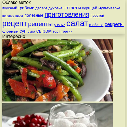
Облако меток
котлеты
вкусный
грибами
курицей
десерт
духовке
мультиварке
приготовления
полезные
простой
печенье
пирог
салат
рецепт
рецепты
секреты
свойства
рыбные
сыром
суп
слоеный
супа
торт
тортик
Интересно